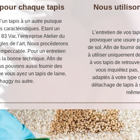
pour chaque tapis
Nous utiliso
’un tapis à un autre puisque
s caractéristiques. Etant un
L’entretien de vos tap
83 Var, l’entreprise Atelier du
provoquer une usure p
gles de l’art. Nous procèderons
de sol. Afin de fournir 
t impeccable. Pour un entretien
à utiliser uniquement d
 la bonne technique. Afin de
à vos tapis de retrouve
us pouvons aussi fournir des
vous inquiétez pas, 
ue vous ayez un tapis de laine,
adaptés à votre type d
shaggy ou autre.
détachage de tapis à s
même 