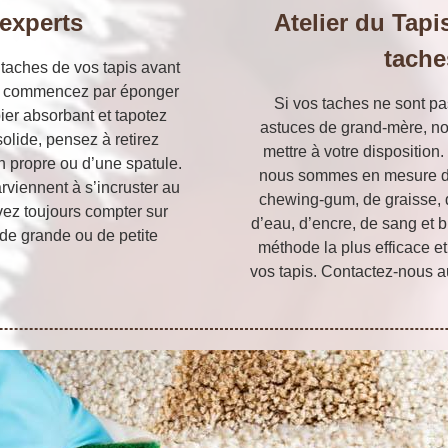
experts
Atelier du Tapi
tache
 taches de vos tapis avant
ide, commencez par éponger
Si vos taches ne sont pas
pier absorbant et tapotez
astuces de grand-mère, not
solide, pensez à retirez
mettre à votre disposition.
on propre ou d’une spatule.
nous sommes en mesure de 
arviennent à s’incruster au
chewing-gum, de graisse, d
ez toujours compter sur
d’eau, d’encre, de sang et 
 de grande ou de petite
méthode la plus efficace e
vos tapis. Contactez-nous a