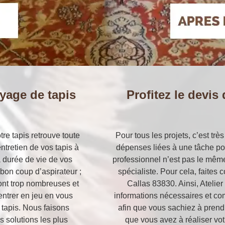
yage de tapis
Profitez le devis
tre tapis retrouve toute
Pour tous les projets, c’est tr
ntretien de vos tapis à
dépenses liées à une tâche pou
a durée de vie de vos
professionnel n’est pas le même.
bon coup d’aspirateur ;
spécialiste. Pour cela, faites 
ont trop nombreuses et
Callas 83830. Ainsi, Atelier
 entrer en jeu en vous
informations nécessaires et comp
 tapis. Nous faisons
afin que vous sachiez à prendr
s solutions les plus
que vous avez à réaliser votr