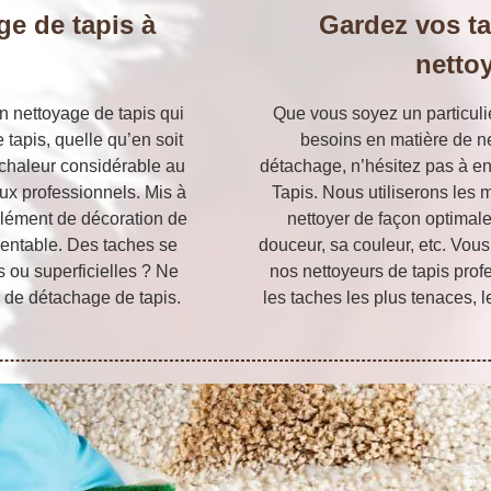
ge de tapis à
Gardez vos ta
nettoy
 nettoyage de tapis qui
Que vous soyez un particuli
 tapis, quelle qu’en soit
besoins en matière de ne
e chaleur considérable au
détachage, n’hésitez pas à ent
aux professionnels. Mis à
Tapis. Nous utiliserons les
n élément de décoration de
nettoyer de façon optimale 
résentable. Des taches se
douceur, sa couleur, etc. Vou
s ou superficielles ? Ne
nos nettoyeurs de tapis prof
 de détachage de tapis.
les taches les plus tenaces, l