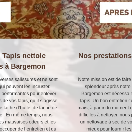
u Tapis nettoie
Nos prestations
is à Bargemon
iverses salissures et ne sont
Notre mission est de faire
ui peuvent les incruster.
splendeur après notre i
 performantes pour enlever
Bargemon est nécessaire
 de vos tapis, qu’il s’agisse
tapis. Un bon entretien 
de tache d’huile, de tache de
mais, à partir du moment o
lever. En même temps, nous
difficiles à nettoyer, no
es mauvaises odeurs et les
un nettoyage à sec de vo
occuper de l’entretien et du
mieux pour fournir les