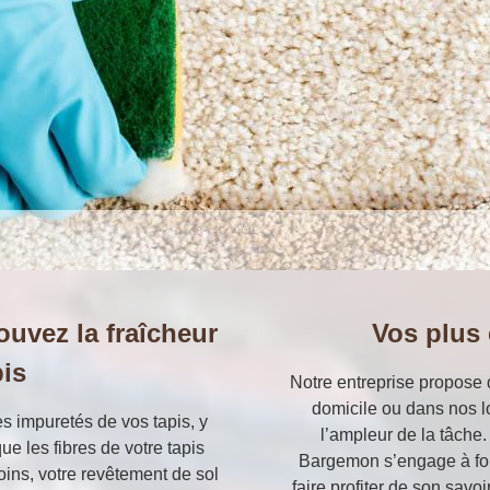
ouvez la fraîcheur
Vos plus
pis
Notre entreprise propose 
domicile ou dans nos l
es impuretés de vos tapis, y
l’ampleur de la tâche.
ue les fibres de votre tapis
Bargemon s’engage à four
oins, votre revêtement de sol
faire profiter de son savo