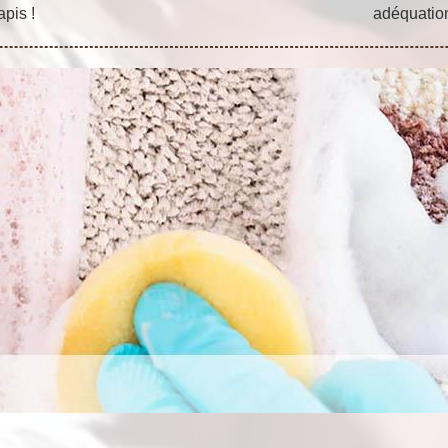
apis !
adéquation