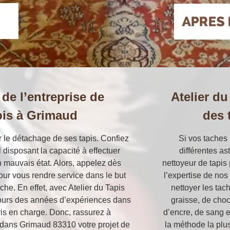
 de l’entreprise de
Atelier d
pis à Grimaud
des 
er le détachage de ses tapis. Confiez
Si vos taches 
l disposant la capacité à effectuer
différentes a
n mauvais état. Alors, appelez dès
nettoyeur de tapis 
pour vous rendre service dans le but
l’expertise de no
he. En effet, avec Atelier du Tapis
nettoyer les tac
 cours des années d’expériences dans
graisse, de choc
ris en charge. Donc, rassurez à
d’encre, de sang 
de dans Grimaud 83310 votre projet de
la méthode la plus