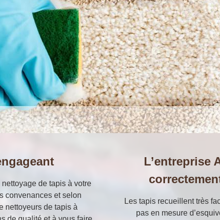
engageant
L’entreprise A
correctement
 nettoyage de tapis à votre
os convenances et selon
Les tapis recueillent très f
e nettoyeurs de tapis à
pas en mesure d’esquiver
 de qualité et à vous faire