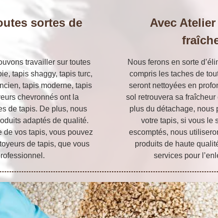
outes sortes de
Avec Atelier
fraîch
vons travailler sur toutes
Nous ferons en sorte d’éli
oie, tapis shaggy, tapis turc,
compris les taches de tout
 ancien, tapis moderne, tapis
seront nettoyées en profo
oyeurs chevronnés ont la
sol retrouvera sa fraîcheur 
s de tapis. De plus, nous
plus du détachage, nous p
oduits adaptés de qualité.
votre tapis, si vous le 
e de vos tapis, vous pouvez
escomptés, nous utilisero
toyeurs de tapis, que vous
produits de haute qualit
professionnel.
services pour l’en