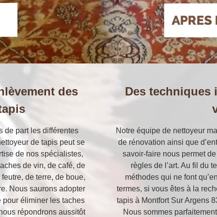
enlèvement des
Des techniques 
tapis
 de part les différentes
Notre équipe de nettoyeur maî
ettoyeur de tapis peut se
de rénovation ainsi que d’ent
rtise de nos spécialistes,
savoir-faire nous permet de
ches de vin, de café, de
règles de l’art. Au fil du
feutre, de terre, de boue,
méthodes qui ne font qu’enc
ore. Nous saurons adopter
termes, si vous êtes à la rec
e pour éliminer les taches
tapis à Montfort Sur Argens 8
 nous répondrons aussitôt
Nous sommes parfaitement 