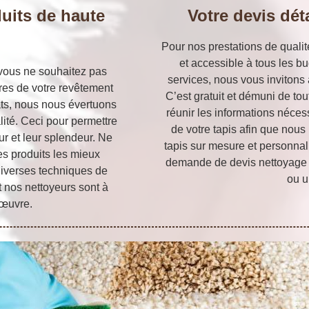
uits de haute
Votre devis dét
Pour nos prestations de quali
et accessible à tous les bu
i vous ne souhaitez pas
services, nous vous inviton
res de votre revêtement
C’est gratuit et démuni de t
tats, nous nous évertuons
réunir les informations néce
lité. Ceci pour permettre
de votre tapis afin que nous
ur et leur splendeur. Ne
tapis sur mesure et personnal
es produits les mieux
demande de devis nettoyage e
 diverses techniques de
ou u
et nos nettoyeurs sont à
 œuvre.