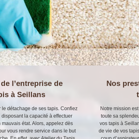
 de l’entreprise de
Nos pres
is à Seillans
er le détachage de ses tapis. Confiez
Notre mission est 
l disposant la capacité à effectuer
toute sa splendeu
n mauvais état. Alors, appelez dès
vos tapis à Seilla
pour vous rendre service dans le but
de vie de vos tap
he. En effet, avec Atelier du Tapis
coup d’aspirateur