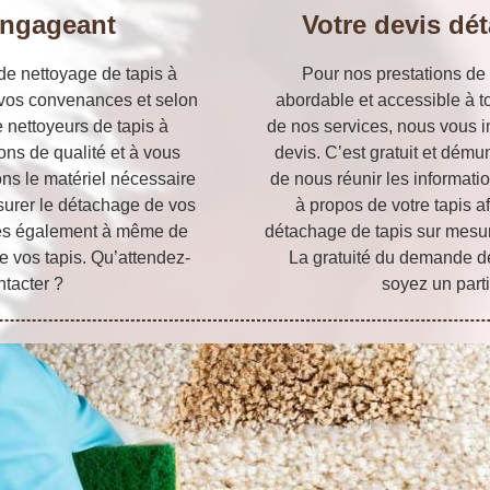
engageant
Votre devis dét
de nettoyage de tapis à
Pour nos prestations de 
 vos convenances et selon
abordable et accessible à to
 nettoyeurs de tapis à
de nos services, nous vous 
ons de qualité et à vous
devis. C’est gratuit et dém
vons le matériel nécessaire
de nous réunir les informat
ssurer le détachage de vos
à propos de votre tapis a
mes également à même de
détachage de tapis sur mesu
 vos tapis. Qu’attendez-
La gratuité du demande d
tacter ?
soyez un parti