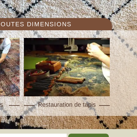
 TOUTES DIMENSIONS
s
Restauration de tapis