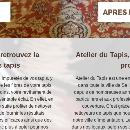
 retrouvez la
Atelier du Tapis
s tapis
pr
s impuretés de vos tapis, y
Atelier du Tapis est une en
 les fibres de votre tapis
dans toute la ville de Sei
oins, votre revêtement de
depuis de nombreuses anné
éritable éclat. En effet, en
particuliers et aux profes
suite profiter de nettoyer
couverture. C’est grâc
de fournir les résultats
nettoyeurs de tapis que nou
s efficaces ainsi que des
notre ville d’implantation. 
nc plus à opter pour nos
dans nos locaux, selon vos 