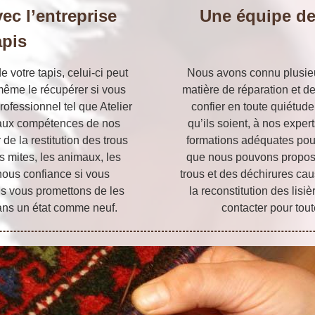
ec l’entreprise
Une équipe de
apis
 votre tapis, celui-ci peut
Nous avons connu plusieu
me le récupérer si vous
matière de réparation et d
rofessionnel tel que Atelier
confier en toute quiétude
t aux compétences de nos
qu’ils soient, à nos exper
e la restitution des trous
formations adéquates pour
s mites, les animaux, les
que nous pouvons propose
-nous confiance si vous
trous et des déchirures cau
us vous promettons de les
la reconstitution des lisi
 dans un état comme neuf.
contacter pour tou