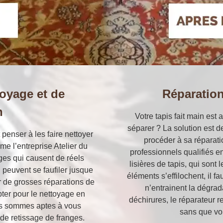
toyage et de
Réparation
n
Votre tapis fait main es
séparer ? La solution est d
t penser à les faire nettoyer
procéder à sa réparat
e l’entreprise Atelier du
professionnels qualifiés e
ages qui causent de réels
lisières de tapis, qui sont 
i peuvent se faufiler jusque
éléments s’effilochent, il fa
er de grosses réparations de
n’entrainent la dégrad
opter pour le nettoyage en
déchirures, le réparateur r
ous sommes aptes à vous
sans que vo
 de retissage de franges.