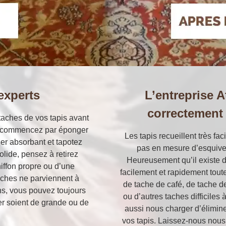
experts
L’entreprise A
correctement
taches de vos tapis avant
ide, commencez par éponger
Les tapis recueillent très fa
ier absorbant et tapotez
pas en mesure d’esquiver 
solide, pensez à retirez
Heureusement qu’il existe 
hiffon propre ou d’une
facilement et rapidement toute
 taches ne parviennent à
de tache de café, de tache de
ns, vous pouvez toujours
ou d’autres taches difficile
er soient de grande ou de
aussi nous charger d’élimine
vos tapis. Laissez-nous nous 