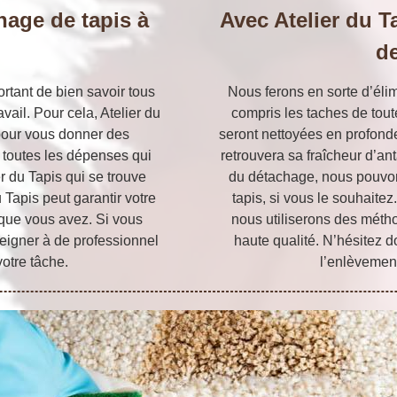
chage de tapis à
Avec Atelier du T
de
ortant de bien savoir tous
Nous ferons en sorte d’élim
avail. Pour cela, Atelier du
compris les taches de toute
pour vous donner des
seront nettoyées en profonde
r toutes les dépenses qui
retrouvera sa fraîcheur d’ant
er du Tapis qui se trouve
du détachage, nous pouvons 
Tapis peut garantir votre
tapis, si vous le souhaitez
e que vous avez. Si vous
nous utiliserons des métho
nseigner à de professionnel
haute qualité. N’hésitez d
votre tâche.
l’enlèvement