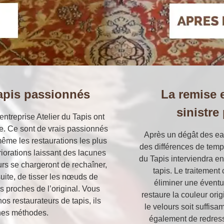
tapis passionnés
La remise e
sinistre
entreprise Atelier du Tapis ont
e. Ce sont de vrais passionnés
Après un dégât des eau
ême les restaurations les plus
des différences de temp
riorations laissant des lacunes
du Tapis interviendra en
urs se chargeront de rechaîner,
tapis. Le traitement 
suite, de tisser les nœuds de
éliminer une éventue
us proches de l’original. Vous
restaure la couleur orig
s restaurateurs de tapis, ils
le velours soit suffis
nes méthodes.
également de redresse