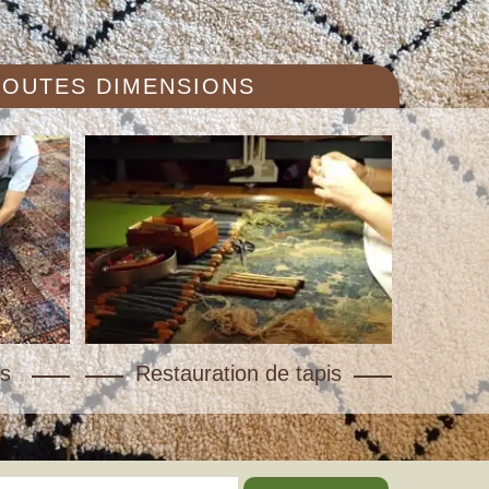
 TOUTES DIMENSIONS
s
Restauration de tapis