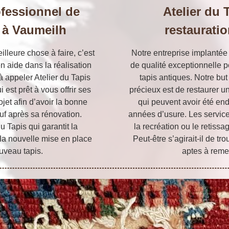
ofessionnel de
Atelier du 
s à Vaumeilh
restaurati
illeure chose à faire, c’est
Notre entreprise implanté
en aide dans la réalisation
de qualité exceptionnelle po
 à appeler Atelier du Tapis
tapis antiques. Notre but
est prêt à vous offrir ses
précieux est de restaurer un
ojet afin d’avoir la bonne
qui peuvent avoir été en
uf après sa rénovation.
années d’usure. Les servic
du Tapis qui garantit la
la recréation ou le retissa
 la nouvelle mise en place
Peut-être s’agirait-il de 
uveau tapis.
aptes à remet