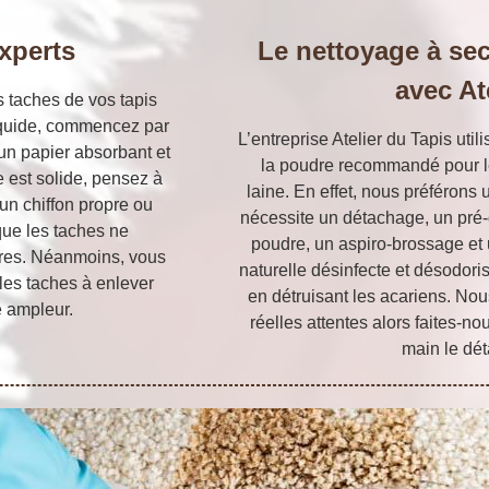
xperts
Le nettoyage à sec
avec At
s taches de vos tapis
 liquide, commencez par
L’entreprise Atelier du Tapis uti
 un papier absorbant et
la poudre recommandé pour le
e est solide, pensez à
laine. En effet, nous préférons 
’un chiffon propre ou
nécessite un détachage, un pré
 que les taches ne
poudre, un aspiro-brossage et 
bres. Néanmoins, vous
naturelle désinfecte et désodoris
les taches à enlever
en détruisant les acariens. No
e ampleur.
réelles attentes alors faites-n
main le dét