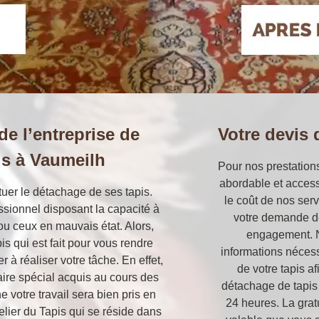
 de l’entreprise de
Votre devis 
is à Vaumeilh
Pour nos prestations
abordable et access
ctuer le détachage de ses tapis.
le coût de nos ser
essionnel disposant la capacité à
votre demande de 
 ou ceux en mauvais état. Alors,
engagement. N
s qui est fait pour vous rendre
informations néces
à réaliser votre tâche. En effet,
de votre tapis a
faire spécial acquis au cours des
détachage de tapis
votre travail sera bien pris en
24 heures. La gra
elier du Tapis qui se réside dans