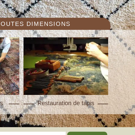
 TOUTES DIMENSIONS
s
Restauration de tapis