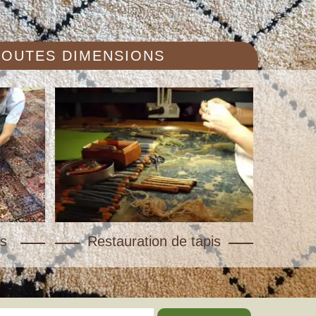
 TOUTES DIMENSIONS
s
Restauration de tapis