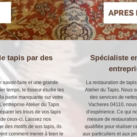
e tapis par des
Spécialiste e
entrepri
n savoir-faire et une grande
La restauration de tapis 
r temps, le tisseur étudie les
Atelier du Tapis. Nous s
 la partie manquante sur votre
des services de nettoy
’entreprise Atelier du Tapis
Vacheres 04110, nous 
éparer les trous de vos tapis
d’expérience. Ce qui no
 de ceux-ci. Laissez nos
mesure de restauration
e des motifs de vos tapis, ils
qualifiée pour réaliser c
savent comment mener à bien le
aux particuliers et aux p