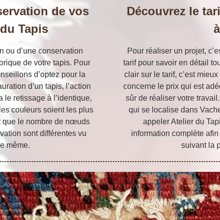
servation de vos
Découvrez le tari
 du Tapis
à
on ou d’une conservation
Pour réaliser un projet, c’
orique de votre tapis. Pour
tarif pour savoir en détail t
nseillons d’optez pour la
clair sur le tarif, c’est mi
uration d’un tapis, l’action
concerne le prix qui est adé
 le retissage à l’identique,
sûr de réaliser votre travail
les couleurs soient les plus
qui se localise dans Vache
 et que le nombre de nœuds
appeler Atelier du Tap
ation sont différentes vu
information complète afin
 le même.
suivant la 