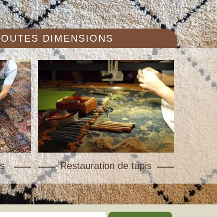
 TOUTES DIMENSIONS
s
Restauration de tapis