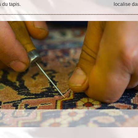
 du tapis.
localise d