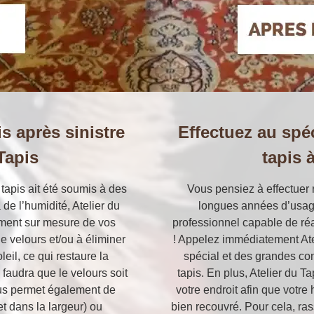
s après sinistre
Effectuez au spéc
Tapis
tapis 
tapis ait été soumis à des
Vous pensiez à effectuer r
de l’humidité, Atelier du
longues années d’usage
tement sur mesure de vos
professionnel capable de réal
le velours et/ou à éliminer
! Appelez immédiatement Atel
eil, ce qui restaure la
spécial et des grandes co
l faudra que le velours soit
tapis. En plus, Atelier du Ta
us permet également de
votre endroit afin que votre
et dans la largeur) ou
bien recouvré. Pour cela, ras