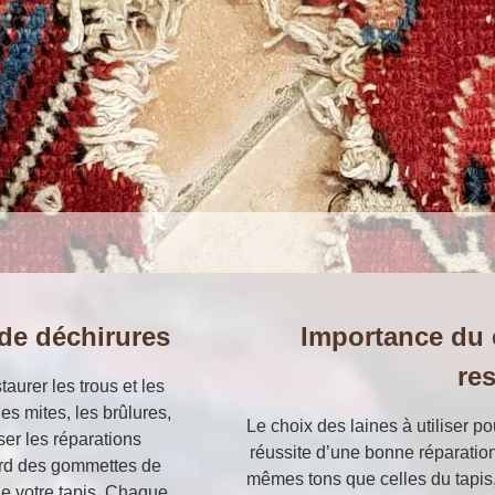
 de déchirures
Importance du c
re
urer les trous et les
es mites, les brûlures,
Le choix des laines à utiliser po
ser les réparations
réussite d’une bonne réparation
ord des gommettes de
mêmes tons que celles du tapis, 
de votre tapis. Chaque