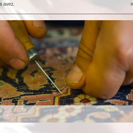
s avez.
r