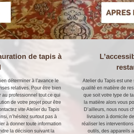
auration de tapis à
L’accessib
l
resta
bien déterminer à l’avance le
Atelier du Tapis est une
enses relatives. Pour être bien
qualité en matière de res
r au professionnel tout ce qui
que soit votre type de 
tion de votre projet pour être
la matière alors vous po
contactez vite Atelier du Tapis
D’ailleurs, nous nous c
si, n’hésitez surtout pas à
livraison à domicile de
der à donner toute information
réaliser les intervention
dre la décision suivant la
outils, des appareils 