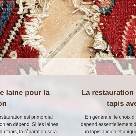
 laine pour la
La restauration
on
tapis av
estauration est primordial
En générale, le choix d
on en dépend. Si les laines
dépend essentiellement de
u tapis, la réparation sera
un tapis ancien et uniqu