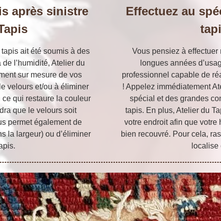
is après sinistre
Effectuez au spéc
 Tapis
tap
tapis ait été soumis à des
Vous pensiez à effectuer 
de l’humidité, Atelier du
longues années d’usag
tement sur mesure de vos
professionnel capable de réal
le velours et/ou à éliminer
! Appelez immédiatement Atel
 ce qui restaure la couleur
spécial et des grandes co
udra que le velours soit
tapis. En plus, Atelier du Ta
ous permet également de
votre endroit afin que votre
s la largeur) ou d’éliminer
bien recouvré. Pour cela, ras
apis.
localis