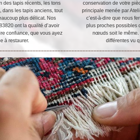
n des tapis récents, les tons
conservation de votre pièce
, dans les tapis anciens, tout
principale menée par Atelie
beaucoup plus délicat. Nos
c’est-à-dire que nous fe
3820 ont la qualité d’avoir
plus proches possibles d
ire confiance, que vous ayez
nœuds soit le même. 
 à restaurer.
différentes vu q