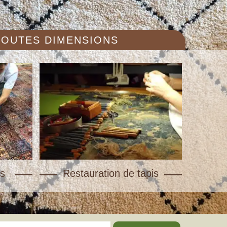
 TOUTES DIMENSIONS
s
Restauration de tapis