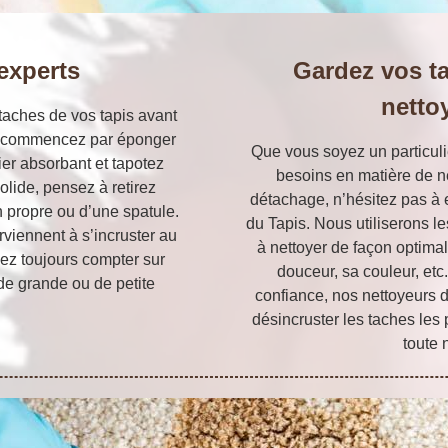
experts
Gardez vos t
nettoy
taches de vos tapis avant
ide, commencez par éponger
Que vous soyez un particuli
pier absorbant et tapotez
besoins en matière de n
solide, pensez à retirez
détachage, n’hésitez pas à e
on propre ou d’une spatule.
du Tapis. Nous utiliserons 
arviennent à s’incruster au
à nettoyer de façon optimale
ez toujours compter sur
douceur, sa couleur, et
de grande ou de petite
confiance, nos nettoyeurs 
désincruster les taches les 
toute 