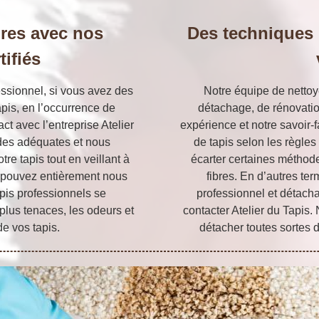
pres avec nos
Des techniques 
tifiés
essionnel, si vous avez des
Notre équipe de nettoy
pis, en l’occurrence de
détachage, de rénovation
ct avec l’entreprise Atelier
expérience et notre savoir-
odes adéquates et nous
de tapis selon les règles
re tapis tout en veillant à
écarter certaines méthode
s pouvez entièrement nous
fibres. En d’autres ter
apis professionnels se
professionnel et détach
plus tenaces, les odeurs et
contacter Atelier du Tapis
de vos tapis.
détacher toutes sortes 