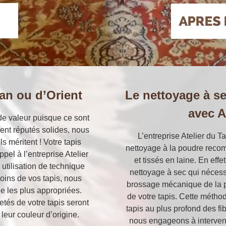
an ou d’Orient
Le nettoyage à se
avec A
de valeur puisque ce sont
ient réputés solides, nous
L’entreprise Atelier du Ta
ls méritent ! Votre tapis
nettoyage à la poudre reco
pel à l’entreprise Atelier
et tissés en laine. En effe
 utilisation de technique
nettoyage à sec qui nécess
oins de vos tapis, nous
brossage mécanique de la p
e les plus appropriées.
de votre tapis. Cette métho
etés de votre tapis seront
tapis au plus profond des fi
leur couleur d’origine.
nous engageons à intervenir