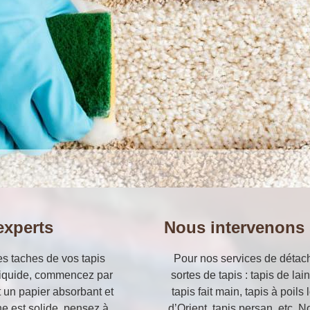
experts
Nous intervenons s
es taches de vos tapis
Pour nos services de détach
t liquide, commencez par
sortes de tapis : tapis de lai
t un papier absorbant et
tapis fait main, tapis à poils
che est solide, pensez à
d’Orient, tapis persan, etc. 