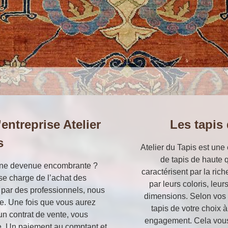
’entreprise Atelier
Les tapis
s
Atelier du Tapis est une
de tapis de haute q
enne devenue encombrante ?
caractérisent par la rich
se charge de l’achat des
par leurs coloris, leur
e par des professionnels, nous
dimensions. Selon vos
e. Une fois que vous aurez
tapis de votre choix 
un contrat de vente, vous
engagement. Cela vous 
se. Un paiement au comptant et