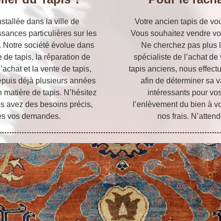
stallée dans la ville de
Votre ancien tapis de vou
ances particulières sur les
Vous souhaitez vendre vo
. Notre société évolue dans
Ne cherchez pas plus lo
e de tapis, la réparation de
spécialiste de l’achat d
l’achat et la vente de tapis,
tapis anciens, nous effect
epuis déjà plusieurs années
afin de déterminer sa 
en matière de tapis. N’hésitez
intéressants pour vo
us avez des besoins précis,
l’enlèvement du bien à v
es vos demandes.
nos frais. N’atten