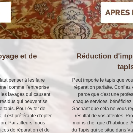
oyage et de
Réduction d'imp
n
tapi
faut penser à les faire
Peut importe le tapis que vo
nnel comme l’entreprise
réparation parfaite. Confiez v
s les lavages qui causent
parce que c'est une profe
 résidus qui peuvent se
chaque services, bénéficiez 
e tapis. Pour éviter de
Sachant que cela ne vous regr
 il est préférable d’opter
résultat de vos attentes. Pro
on. Par ailleurs, nous
moins cher que d'habitude. A
ces de réparation et de
du Tapis qui se situe dans V