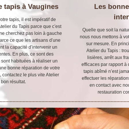
e tapis à Vaugines
Les bonne
inte
tre tapis, il est impératif de
telier du Tapis parce que c'est
Quelle que soit la natu
 ne cherchez pas loin à gauche
nous nous mettons à votr
 parce ce que les artisans d'une
sur mesure. En princi
nt la capacité d'intervenir un
Atelier du Tapis : tr
tentes. En plus, ce sont des
lisières, arrêt aux 
 sont habituées à réaliser un
efficaces par rapport à
 une bonne réparation de votre
tapis abîmé n’est jamai
 contactez le plus vite Atelier
effectuer les réparatio
 bon résultat.
en contact avec no
restauration co