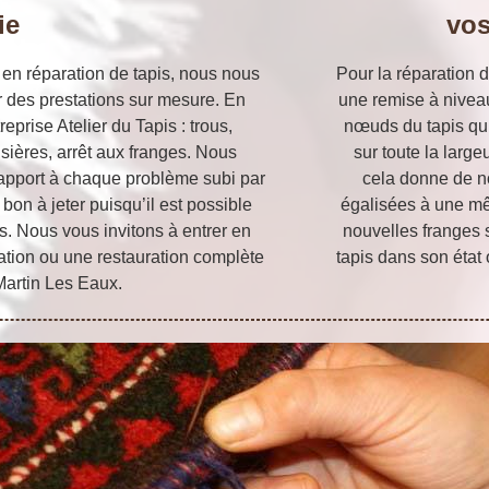
ie
vos
 en réparation de tapis, nous nous
Pour la réparation d
ir des prestations sur mesure. En
une remise à niveau
reprise Atelier du Tapis : trous,
nœuds du tapis qui
isières, arrêt aux franges. Nous
sur toute la largeu
apport à chaque problème subi par
cela donne de n
 bon à jeter puisqu’il est possible
égalisées à une mêm
s. Nous vous invitons à entrer en
nouvelles franges s
ation ou une restauration complète
tapis dans son état 
 Martin Les Eaux.