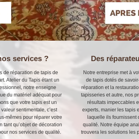
nos services ?
Des réparate
s de réparation de tapis de
Notre entreprise met à vo
rt. Atelier du Tapis étant un
de tapis dotés de savoir-
fessionnel, notre enseigne
réparation et la restaurat
que du matériel adéquat pour
tapisseries et autre, nos p
ons que votre tapis est un
résultats impeccables e
valeur sentimentale, c’est
experts, manier les tapis 
us-mêmes pour réparer votre
laquelle ils fournissen
en tant qu’objet de décoration
qualité. Notre équipe anal
pour nos services de qualité.
trouvera les solutions les 