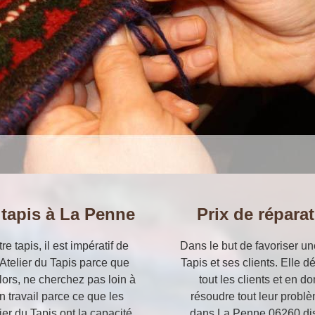
 tapis à La Penne
Prix de répara
e tapis, il est impératif de
Dans le but de favoriser une
 Atelier du Tapis parce que
Tapis et ses clients. Elle 
lors, ne cherchez pas loin à
tout les clients et en 
n travail parce ce que les
résoudre tout leur problèm
ier du Tapis ont la capacité
dans La Penne 06260 dis