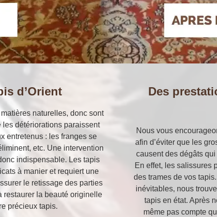
pis d’Orient
Des prestat
 matières naturelles, donc sont
e les détériorations paraissent
Nous vous encourageons
x entretenus : les franges se
afin d’éviter que les gr
éliminent, etc. Une intervention
causent des dégâts qui 
 donc indispensable. Les tapis
En effet, les salissure
licats à manier et requiert une
des trames de vos tapis.
ssurer le retissage des parties
inévitables, nous trouv
restaurer la beauté originelle
tapis en état. Après 
re précieux tapis.
même pas compte que v