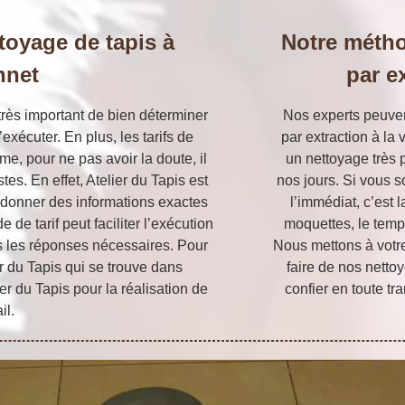
ettoyage de tapis à
Notre métho
nnet
par e
t très important de bien déterminer
Nos experts peuven
’exécuter. En plus, les tarifs de
par extraction à la 
e, pour ne pas avoir la doute, il
un nettoyage très p
es. En effet, Atelier du Tapis est
nos jours. Si vous s
 donner des informations exactes
l’immédiat, c’est l
 de tarif peut faciliter l’exécution
moquettes, le temp
es les réponses nécessaires. Pour
Nous mettons à votre
r du Tapis qui se trouve dans
faire de nos netto
er du Tapis pour la réalisation de
confier en toute tr
il.