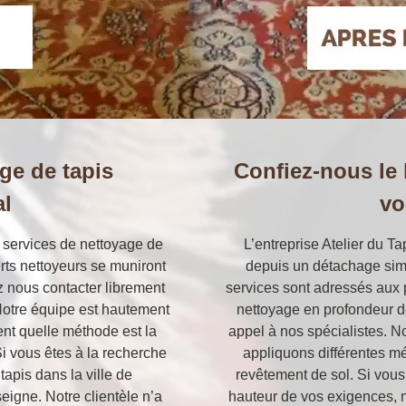
ge de tapis
Confiez-nous le
l
vo
 services de nettoyage de
L’entreprise Atelier du T
rts nettoyeurs se muniront
depuis un détachage sim
 nous contacter librement
services sont adressés aux p
. Notre équipe est hautement
nettoyage en profondeur d
ent quelle méthode est la
appel à nos spécialistes. No
i vous êtes à la recherche
appliquons différentes mé
apis dans la ville de
revêtement de sol. Si vous 
eigne. Notre clientèle n’a
hauteur de vos exigences, no