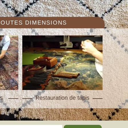
 TOUTES DIMENSIONS
s
Restauration de tapis