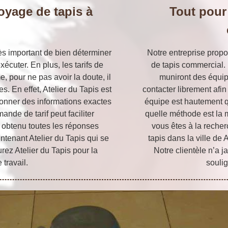
toyage de tapis à
Tout pour 
n
très important de bien déterminer
Notre entreprise prop
xécuter. En plus, les tarifs de
de tapis commercial. 
 pour ne pas avoir la doute, il
muniront des équi
. En effet, Atelier du Tapis est
contacter librement afin 
onner des informations exactes
équipe est hautement qu
mande de tarif peut faciliter
quelle méthode est la m
ir obtenu toutes les réponses
vous êtes à la reche
ntenant Atelier du Tapis qui se
tapis dans la ville de
rez Atelier du Tapis pour la
Notre clientèle n’a 
 travail.
soulig