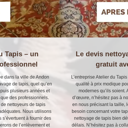
du Tapis – un
Le devis nettoy
rofessionnel
gratuit av
lée dans la ville de Andon
L’entreprise Atelier du Tapi
avage de tapis, quel qu’en
qualité à prix modique po
epuis plusieurs années et
modernes qu’ils soient. 
s que des professionnels.
d’œuvre, n’hésitez pas à no
de nettoyeurs de tapis
en nous précisant la taille, 
 adéquates. Nous utilisons
besoin concernant votre tapi
 s’évertuent à fournir des
nettoyage de tapis bien dét
erons de l’enlèvement et
délais. N’hésitez pas à coll