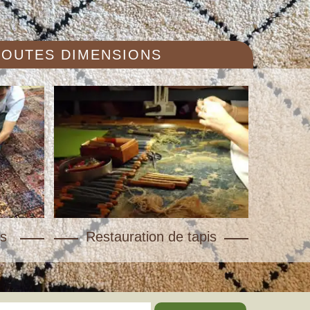
 TOUTES DIMENSIONS
s
Restauration de tapis