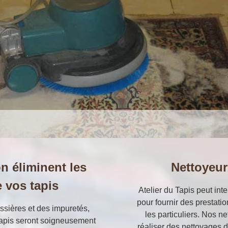
n éliminent les
Nettoyeur 
 vos tapis
Atelier du Tapis peut int
pour fournir des prestati
ssières et des impuretés,
les particuliers. Nos n
apis seront soigneusement
réaliser des nettoyages 