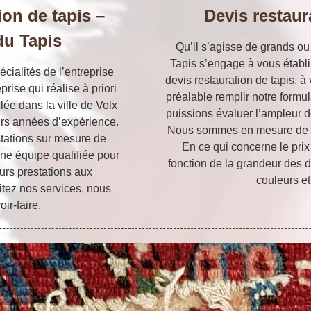
ion de tapis –
Devis restaur
 du Tapis
Qu’il s’agisse de grands ou d
Tapis s’engage à vous établ
écialités de l’entreprise
devis restauration de tapis, à
ise qui réalise à priori
préalable remplir notre form
lée dans la ville de Volx
puissions évaluer l’ampleur de
urs années d’expérience.
Nous sommes en mesure de d
stations sur mesure de
En ce qui concerne le prix 
ne équipe qualifiée pour
fonction de la grandeur des dé
eurs prestations aux
couleurs et
citez nos services, nous
oir-faire.