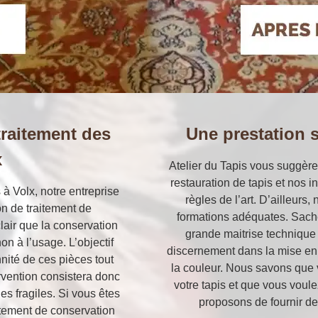
traitement des
Une prestation s
x
Atelier du Tapis vous suggère
restauration de tapis et nos 
 à Volx, notre entreprise
règles de l’art. D’ailleurs,
on de traitement de
formations adéquates. Sache
clair que la conservation
grande maitrise technique 
non à l’usage. L’objectif
discernement dans la mise en c
nité de ces pièces tout
la couleur. Nous savons que 
ervention consistera donc
votre tapis et que vous voule
nes fragiles. Si vous êtes
proposons de fournir des
itement de conservation