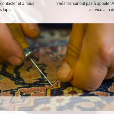
 contacter et à nous
n’hésitez surtout pas à appeler A
s tapis.
service afin d