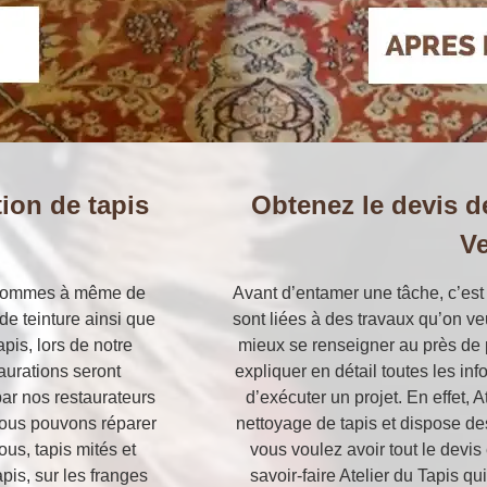
tion de tapis
Obtenez le devis de
V
us sommes à même de
Avant d’entamer une tâche, c’est 
e teinture ainsi que
sont liées à des travaux qu’on veu
pis, lors de notre
mieux se renseigner au près de p
taurations seront
expliquer en détail toutes les in
par nos restaurateurs
d’exécuter un projet. En effet, 
 nous pouvons réparer
nettoyage de tapis et dispose des
us, tapis mités et
vous voulez avoir tout le devis
apis, sur les franges
savoir-faire Atelier du Tapis q