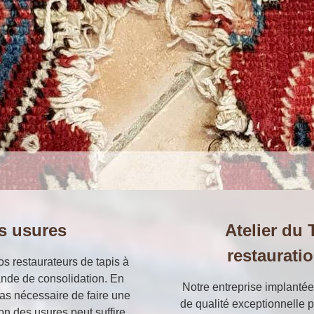
s usures
Atelier du 
restaurati
os restaurateurs de tapis à
nde de consolidation. En
Notre entreprise implanté
 pas nécessaire de faire une
de qualité exceptionnelle p
on des usures peut suffire