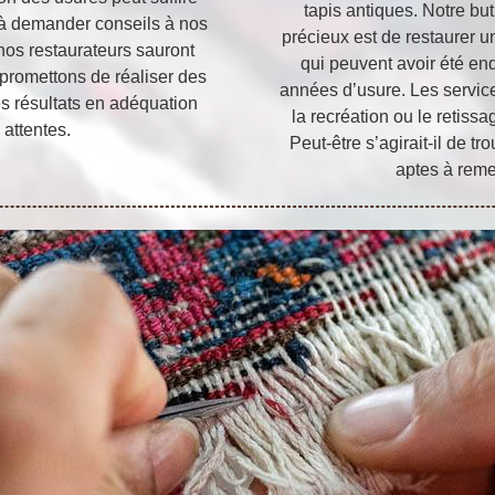
tapis antiques. Notre bu
s à demander conseils à nos
précieux est de restaurer un
 nos restaurateurs sauront
qui peuvent avoir été e
promettons de réaliser des
années d’usure. Les servi
es résultats en adéquation
la recréation ou le retissa
 attentes.
Peut-être s’agirait-il de 
aptes à remet