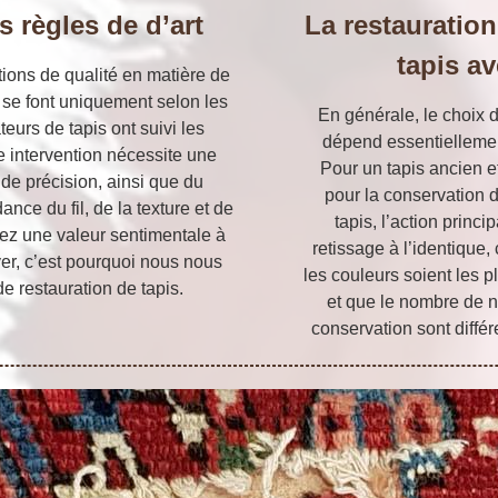
s règles de d’art
La restauration
tapis av
tions de qualité en matière de
s se font uniquement selon les
En générale, le choix 
ateurs de tapis ont suivi les
dépend essentiellement
 intervention nécessite une
Pour un tapis ancien e
de précision, ainsi que du
pour la conservation d
ce du fil, de la texture et de
tapis, l’action princ
ez une valeur sentimentale à
retissage à l’identique,
ver, c’est pourquoi nous nous
les couleurs soient les p
e restauration de tapis.
et que le nombre de 
conservation sont différ