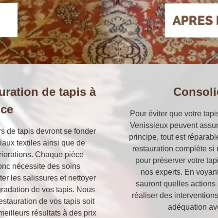
uration de tapis à
Consoli
ice
Pour éviter que votre tapi
Venissieux peuvent assur
rs de tapis devront se fonder
principe, tout est réparab
aux textiles ainsi que de
restauration complète si 
tériorations. Chaque pièce
pour préserver votre ta
donc nécessite des soins
nos experts. En voyant 
er les salissures et nettoyer
sauront quelles action
gradation de vos tapis. Nous
réaliser des intervention
stauration de vos tapis soit
adéquation ave
eilleurs résultats à des prix