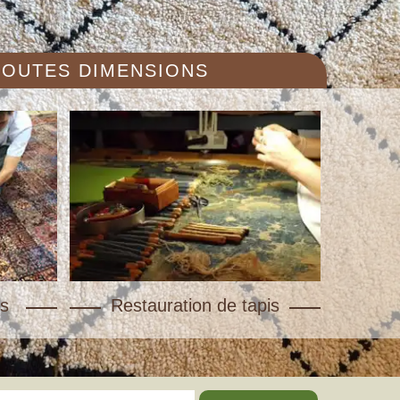
 TOUTES DIMENSIONS
s
Restauration de tapis