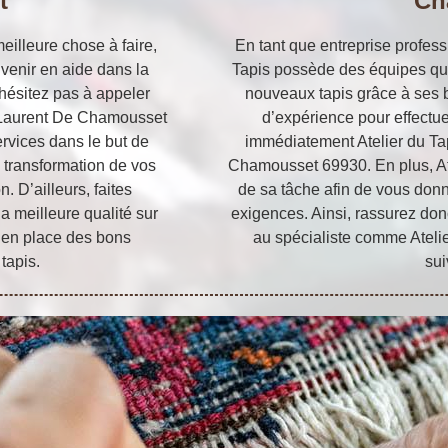
t
Ch
eilleure chose à faire,
En tant que entreprise professi
 venir en aide dans la
Tapis possède des équipes qua
n’hésitez pas à appeler
nouveaux tapis grâce à ses 
t Laurent De Chamousset
d’expérience pour effectuer
services dans le but de
immédiatement Atelier du Ta
ne transformation de vos
Chamousset 69930. En plus, Atel
 D’ailleurs, faites
de sa tâche afin de vous don
la meilleure qualité sur
exigences. Ainsi, rassurez donc
e en place des bons
au spécialiste comme Atelier
tapis.
sui