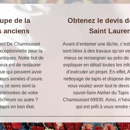
cupe de la
Obtenez le devis d
s anciens
Saint Laure
urent De Chamousset
Avant d’entamer une tâche, c’est
xceptionnelle pour la
sont liées à des travaux qu’on veu
antiques. Notre but de
mieux se renseigner au près de p
ieux est de restaurer
expliquer en détail toutes les i
ique qui peuvent avoir
d’exécuter un projet. En effet, 
eurs années d’usure.
nettoyage de tapis et dispose de
s ce sens sont la
vous voulez avoir tout le devis
détériorées de votre
savoir-faire Atelier du Tapi
 déchirure ou autre ?
Chamousset 69930. Ainsi, n’hésit
apis en bon état.
qui est prêt à vous rendre s