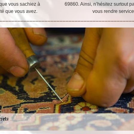
 que vous sachiez à
69860. Ainsi, n’hésitez surtout pa
lité que vous avez.
vous rendre service 