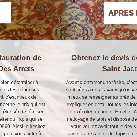
stauration de
Obtenez le devis d
Des Arrets
Saint Jac
e bien déterminer à
Avant d’entamer une tâche, c’est
toutes les dépenses
sont liées à des travaux qu’on veu
rif, c’est mieux de
mieux se renseigner au près de p
cerne le prix qui est
expliquer en détail toutes les i
 être sûr de réaliser
d’exécuter un projet. En effet, 
telier du Tapis qui se
nettoyage de tapis et dispose de
860. Ainsi, n’hésitez
vous voulez avoir tout le devis
ui peut vous aider à
savoir-faire Atelier du Tapis qu