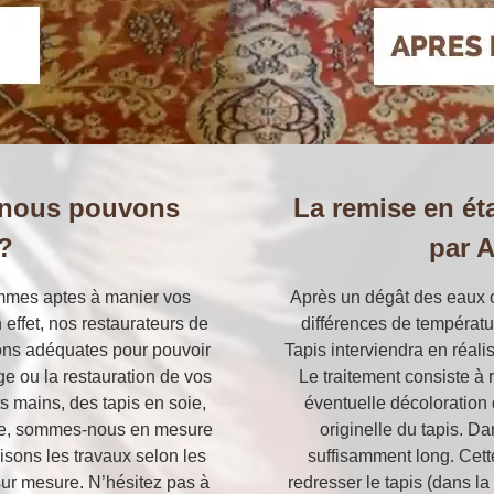
s nous pouvons
La remise en éta
 ?
par A
ommes aptes à manier vos
Après un dégât des eaux o
effet, nos restaurateurs de
différences de températu
tions adéquates pour pouvoir
Tapis interviendra en réali
ge ou la restauration de vos
Le traitement consiste à 
ts mains, des tapis en soie,
éventuelle décoloration 
utre, sommes-nous en mesure
originelle du tapis. Da
isons les travaux selon les
suffisamment long. Cet
 sur mesure. N’hésitez pas à
redresser le tapis (dans la