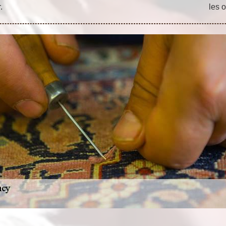
.
les 