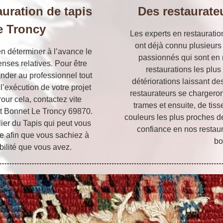
auration de tapis
Des restaurate
e Troncy
Les experts en restauration
ont déjà connu plusieurs
en déterminer à l’avance le
passionnés qui sont en
penses relatives. Pour être
restaurations les plus
mander au professionnel tout
détériorations laissant de
l’exécution de votre projet
restaurateurs se chargeront
Pour cela, contactez vite
trames et ensuite, de tiss
int Bonnet Le Troncy 69870.
couleurs les plus proches de
lier du Tapis qui peut vous
confiance en nos restaura
te afin que vous sachiez à
bo
bilité que vous avez.