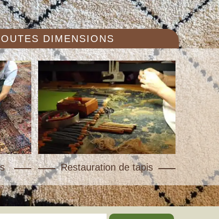
 TOUTES DIMENSIONS
s
Restauration de tapis