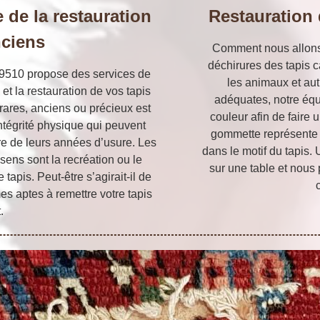
 de la restauration
Restauration 
nciens
Comment nous allons p
déchirures des tapis ca
69510 propose des services de
les animaux et aut
 et la restauration de vos tapis
adéquates, notre équ
 rares, anciens ou précieux est
couleur afin de faire 
intégrité physique qui peuvent
gommette représente 
e de leurs années d’usure. Les
dans le motif du tapis. 
ens sont la recréation ou le
sur une table et nous
tapis. Peut-être s’agirait-il de
s aptes à remettre votre tapis
.