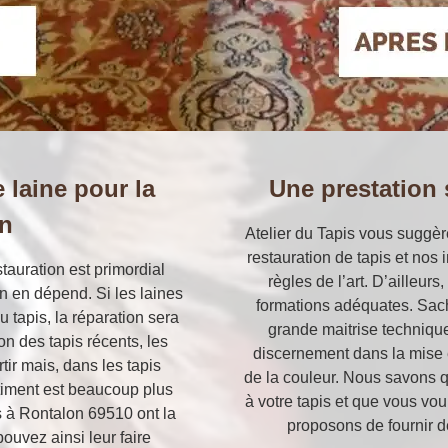
 laine pour la
Une prestation 
on
Atelier du Tapis vous suggèr
restauration de tapis et nos 
stauration est primordial
règles de l’art. D’ailleurs
n en dépend. Si les laines
formations adéquates. Sach
 tapis, la réparation sera
grande maitrise technique
on des tapis récents, les
discernement dans la mise e
tir mais, dans les tapis
de la couleur. Nous savons 
rtiment est beaucoup plus
à votre tapis et que vous vou
s à Rontalon 69510 ont la
proposons de fournir de
ouvez ainsi leur faire