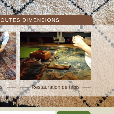
 TOUTES DIMENSIONS
s
Restauration de tapis