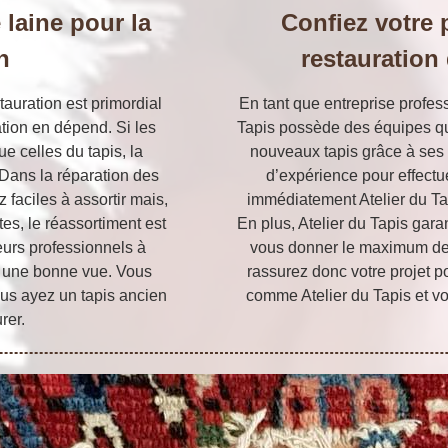
laine pour la
Confiez votre p
n
restauration
stauration est primordial
En tant que entreprise profess
tion en dépend. Si les
Tapis possède des équipes qu
e celles du tapis, la
nouveaux tapis grâce à ses
 Dans la réparation des
d’expérience pour effectue
z faciles à assortir mais,
immédiatement Atelier du T
tes, le réassortiment est
En plus, Atelier du Tapis garan
eurs professionnels à
vous donner le maximum de s
r une bonne vue. Vous
rassurez donc votre projet po
ous ayez un tapis ancien
comme Atelier du Tapis et vot
rer.