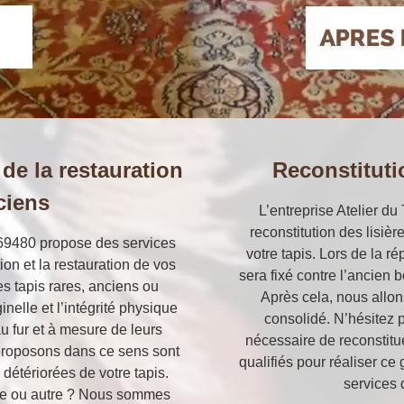
 de la restauration
Reconstitutio
ciens
L’entreprise Atelier du
reconstitution des lisiè
 69480 propose des services
votre tapis. Lors de la ré
ion et la restauration de vos
sera fixé contre l’ancien b
es tapis rares, anciens ou
Après cela, nous allon
nelle et l’intégrité physique
consolidé. N’hésitez p
 fur et à mesure de leurs
nécessaire de reconstitu
proposons dans ce sens sont
qualifiés pour réaliser c
 détériorées de votre tapis.
services 
irure ou autre ? Nous sommes