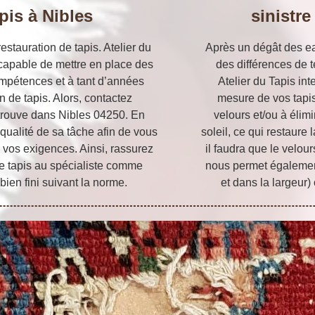
pis à Nibles
sinistre
estauration de tapis. Atelier du
Après un dégât des ea
capable de mettre en place des
des différences de 
mpétences et à tant d’années
Atelier du Tapis int
n de tapis. Alors, contactez
mesure de vos tapis
 trouve dans Nibles 04250. En
velours et/ou à élim
e qualité de sa tâche afin de vous
soleil, ce qui restaure 
 vos exigences. Ainsi, rassurez
il faudra que le velou
de tapis au spécialiste comme
nous permet également
 bien fini suivant la norme.
et dans la largeur)