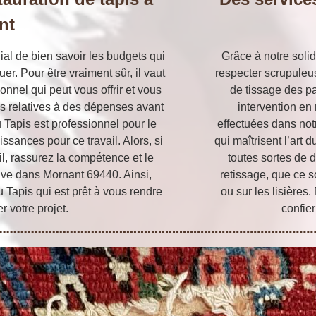
nt
ial de bien savoir les budgets qui
Grâce à notre soli
er. Pour être vraiment sûr, il vaut
respecter scrupuleu
nnel qui peut vous offrir et vous
de tissage des pa
ons relatives à des dépenses avant
intervention en 
u Tapis est professionnel pour le
effectuées dans not
ssances pour ce travail. Alors, si
qui maîtrisent l’art
il, rassurez la compétence et le
toutes sortes de 
rouve dans Mornant 69440. Ainsi,
retissage, que ce so
u Tapis qui est prêt à vous rendre
ou sur les lisières
r votre projet.
confier