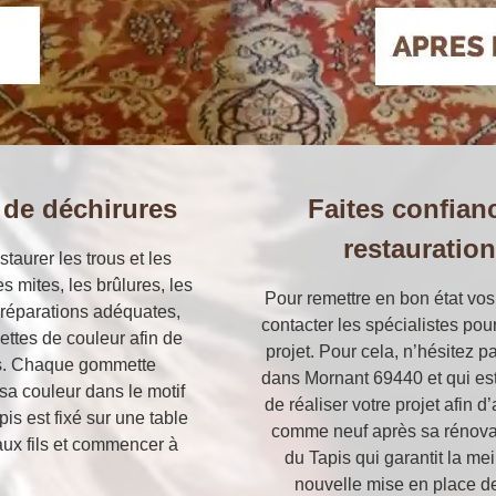
 de déchirures
Faites confian
restauratio
aurer les trous et les
s mites, les brûlures, les
Pour remettre en bon état vos 
 réparations adéquates,
contacter les spécialistes pour
ettes de couleur afin de
projet. Pour cela, n’hésitez p
pis. Chaque gommette
dans Mornant 69440 et qui est 
sa couleur dans le motif
de réaliser votre projet afin 
pis est fixé sur une table
comme neuf après sa rénovatio
ux fils et commencer à
du Tapis qui garantit la mei
nouvelle mise en place d