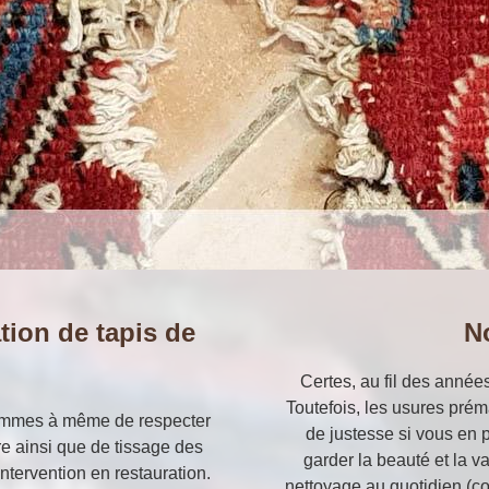
tion de tapis de
N
Certes, au fil des années
Toutefois, les usures prém
 sommes à même de respecter
de justesse si vous en p
e ainsi que de tissage des
garder la beauté et la v
intervention en restauration.
nettoyage au quotidien (co