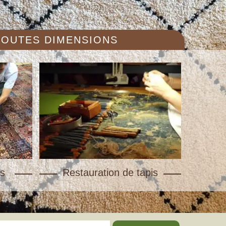
 TOUTES DIMENSIONS
s
Restauration de tapis