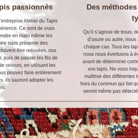
apis passionnés
Des méthodes 
t
’entreprise Atelier du Tapis
érience. Ce sont de vrais
Qu’il s’agisse de trous, 
rendre en main même les
d’usure ou autre, nou
otre tapis présente des
chaque cas. Tous les tap
doivent être retissées, nos
nous nous évertuons à év
, puis de passer les fils de
avant de déterminer comm
e velours, en utilisant les
vos tapis. Ne vous inqu
Vous pouvez faire entièrement
maîtrise des différentes 
s, ils sauront adopter les
hors du commun qui fait qu
es.
seront même pas détecté