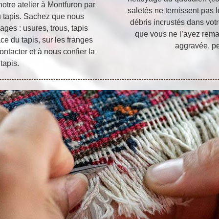
otre atelier à Montfuron par
saletés ne ternissent pas 
du tapis. Sachez que nous
débris incrustés dans votr
ges : usures, trous, tapis
que vous ne l’ayez remar
ace du tapis, sur les franges
aggravée, pe
ontacter et à nous confier la
tapis.