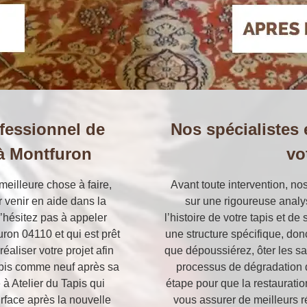
ofessionnel de
Nos spécialistes 
 à Montfuron
vo
meilleure chose à faire,
Avant toute intervention, no
r venir en aide dans la
sur une rigoureuse analy
n’hésitez pas à appeler
l’histoire de votre tapis et d
uron 04110 et qui est prêt
une structure spécifique, don
réaliser votre projet afin
que dépoussiérez, ôter les sal
tapis comme neuf après sa
processus de dégradation 
 à Atelier du Tapis qui
étape pour que la restauratio
urface après la nouvelle
vous assurer de meilleurs ré