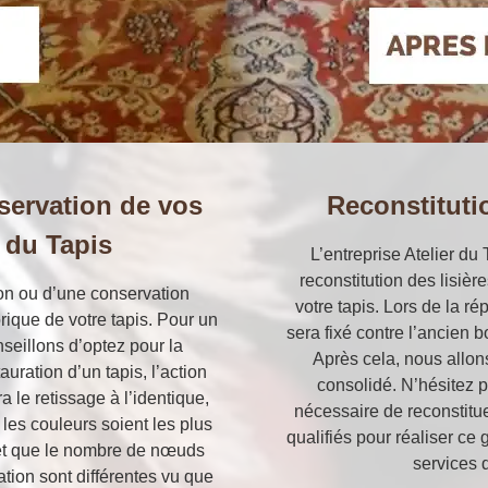
nservation de vos
Reconstitutio
r du Tapis
L’entreprise Atelier du 
reconstitution des lisièr
ion ou d’une conservation
votre tapis. Lors de la ré
rique de votre tapis. Pour un
sera fixé contre l’ancien bo
seillons d’optez pour la
Après cela, nous allon
uration d’un tapis, l’action
consolidé. N’hésitez p
a le retissage à l’identique,
nécessaire de reconstitu
 les couleurs soient les plus
qualifiés pour réaliser c
 et que le nombre de nœuds
services 
tion sont différentes vu que