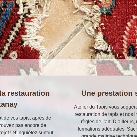
la restauration
Une prestation s
tanay
Atelier du Tapis vous suggèr
restauration de tapis et nos 
at de vos tapis, après de
règles de l’art. D’ailleurs
trouvez pas encore de
formations adéquates. Sach
ojet ! N’inquiétez surtout
grande maitrise technique