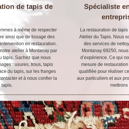
tion de tapis de
Spécialiste en
entrepri
 sommes à même de respecter
La restauration de tapis 
re ainsi que de tissage des
Atelier du Tapis. Nous s
 intervention en restauration.
des services de nettoy
 notre atelier à Montanay par
Montanay 69250, nous 
 du tapis. Sachez que nous
d’expérience. Ce qui no
ges : usures, trous, tapis
mesure de restauration
face du tapis, sur les franges
qualifiée pour réaliser c
contacter et à nous confier la
aux particuliers et aux pr
 tapis.
mettrons 