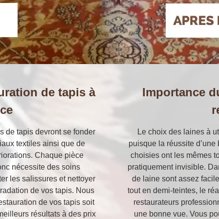
uration de tapis à
Importance du
ice
r
rs de tapis devront se fonder
Le choix des laines à ut
aux textiles ainsi que de
puisque la réussite d’une
tériorations. Chaque pièce
choisies ont les mêmes to
onc nécessite des soins
pratiquement invisible. Dan
er les salissures et nettoyer
de laine sont assez facile
gradation de vos tapis. Nous
tout en demi-teintes, le r
stauration de vos tapis soit
restaurateurs profession
illeurs résultats à des prix
une bonne vue. Vous pouv