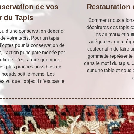
onservation de vos
Restauration 
er du Tapis
Comment nous allons p
déchirures des tapis ca
n ou d’une conservation dépend
les animaux et autr
de votre tapis. Pour un tapis
adéquates, notre équ
d’optez pour la conservation de
couleur afin de faire 
s, l’action principale menée par
gommette représente u
entique, c’est-à-dire que nous
dans le motif du tapis. U
 les plus proches possibles de
sur une table et nous 
de nœuds soit le même. Les
c
s vu que l’objectif n’est pas le