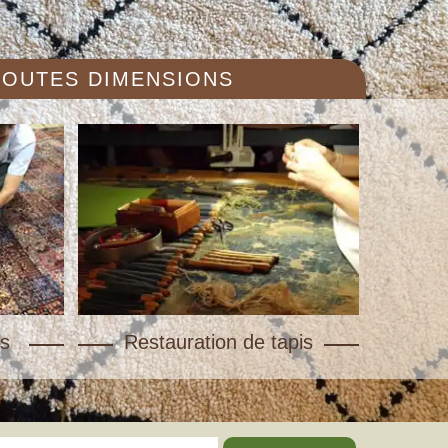
 TOUTES DIMENSIONS
s
Restauration de tapis