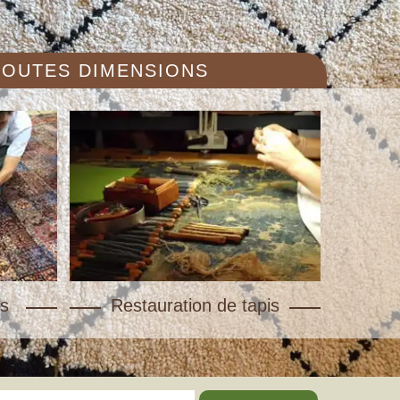
 TOUTES DIMENSIONS
s
Restauration de tapis