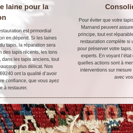
 laine pour la
Consoli
on
Pour éviter que votre tapi
Marnand peuvent assurer
estauration est primordial
principe, tout est réparabl
on en dépend. Si les laines
restauration complète si 
u tapis, la réparation sera
pour préserver votre tapis
n des tapis récents, les tons
experts. En voyant l’état
, dans les tapis anciens, tout
quelles actions sont à me
beaucoup plus délicat. Nos
interventions sur mesure 
9240 ont la qualité d’avoir
avec vos
ire confiance, que vous ayez
 à restaurer.