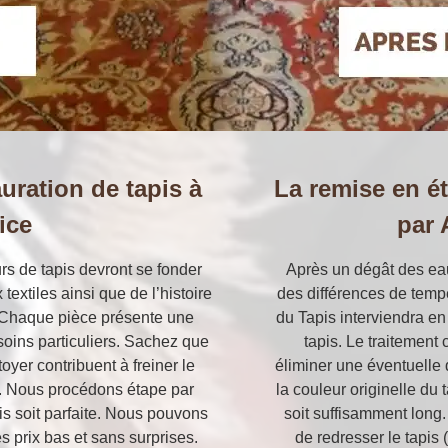
uration de tapis à
La remise en ét
ice
par 
urs de tapis devront se fonder
Après un dégât des eau
extiles ainsi que de l’histoire
des différences de tempé
s. Chaque pièce présente une
du Tapis interviendra en
soins particuliers. Sachez que
tapis. Le traitement 
oyer contribuent à freiner le
éliminer une éventuelle 
s. Nous procédons étape par
la couleur originelle du 
is soit parfaite. Nous pouvons
soit suffisamment long
s prix bas et sans surprises.
de redresser le tapis 