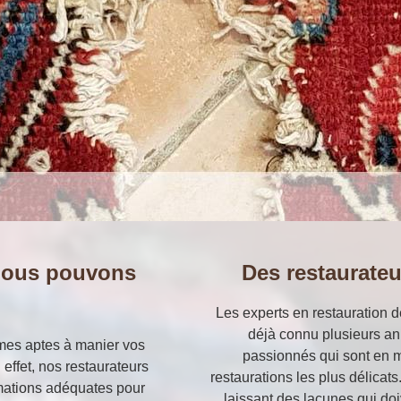
 nous pouvons
Des restaurateu
?
Les experts en restauration de
déjà connu plusieurs an
mmes aptes à manier vos
passionnés qui sont en 
effet, nos restaurateurs
restaurations les plus délicats
rmations adéquates pour
laissant des lacunes qui doi