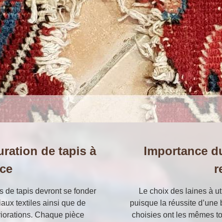
uration de tapis à
Importance du
ice
r
s de tapis devront se fonder
Le choix des laines à uti
aux textiles ainsi que de
puisque la réussite d’une 
ériorations. Chaque pièce
choisies ont les mêmes ton