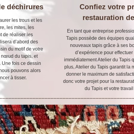
de déchirures
Confiez votre pr
restauration de
rer les trous et les
e, les mites, les
En tant que entreprise professio
t de réaliser les
Tapis possède des équipes qual
lisera d’abord des
nouveaux tapis grâce à ses b
sin du motif de votre
d’expérience pour effectuer l
nœud du tapis, et
immédiatement Atelier du Tapis 
. Une fois ce dessin
plus, Atelier du Tapis garantit la
et nous pouvons alors
donner le maximum de satisfacti
cer à tisser.
donc votre projet pour la restaura
du Tapis et votre travail