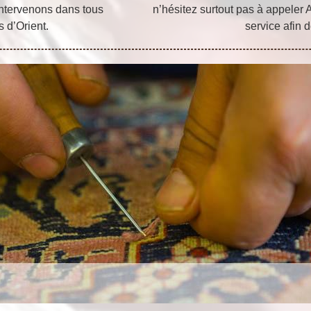
 intervenons dans tous
n’hésitez surtout pas à appeler A
s d’Orient.
service afin d