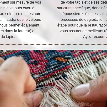
itement sur mesure de vos
de votre tapis et de ses dé
cir le velours et/ou à
structure spécifique, donc né
u soleil, ce qui restaure
dépoussiérez, ôter les salis
, il faudra que le velours
processus de dégradation d
e nous permet également
étape pour que la restauratio
 et dans la largeur) ou
vous assurer de meilleurs ré
 du tapis.
Ayez recours à