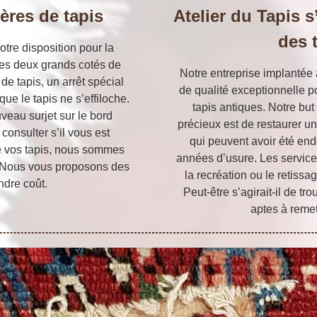
ières de tapis
Atelier du Tapis s
des 
otre disposition pour la
 des deux grands cotés de
Notre entreprise implantée
 de tapis, un arrêt spécial
de qualité exceptionnelle po
que le tapis ne s’effiloche.
tapis antiques. Notre but
veau surjet sur le bord
précieux est de restaurer un
consulter s’il vous est
qui peuvent avoir été en
de vos tapis, nous sommes
années d’usure. Les servic
e. Nous vous proposons des
la recréation ou le retissa
ndre coût.
Peut-être s’agirait-il de t
aptes à remet