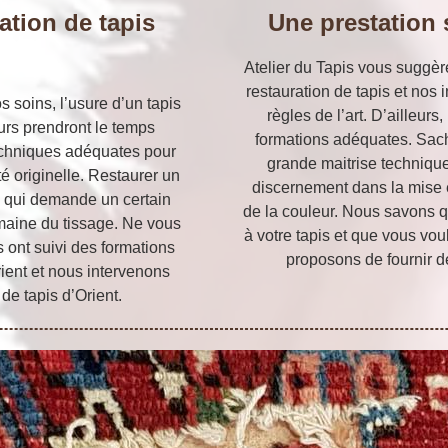
ation de tapis
Une prestation s
Atelier du Tapis vous suggèr
restauration de tapis et nos 
s soins, l’usure d’un tapis
règles de l’art. D’ailleurs
eurs prendront le temps
formations adéquates. Sach
techniques adéquates pour
grande maitrise technique
té originelle. Restaurer un
discernement dans la mise e
te qui demande un certain
de la couleur. Nous savons 
omaine du tissage. Ne vous
à votre tapis et que vous vou
s ont suivi des formations
proposons de fournir de
rient et nous intervenons
de tapis d’Orient.