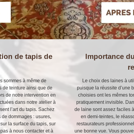
tion de tapis de
Importance du
r
nous sommes à même de
Le choix des laines à uti
 de teinture ainsi que de
puisque la réussite d’une 
ors de notre intervention en
choisies ont les mêmes ton
ectuées dans notre atelier à
pratiquement invisible. Dans
sent l’art du tapis. Sachez
de laine sont assez faciles à
s de dommages : usures,
en demi-teintes, le réass
 sur la surface du tapis, sur
restaurateurs professionnel
z pas à nous contacter et à
une bonne vue. Vous pouvez 