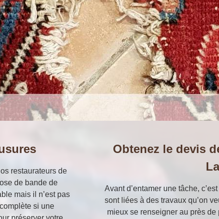
usures
Obtenez le devis de
La
nos restaurateurs de
 pose de bande de
Avant d’entamer une tâche, c’est 
able mais il n’est pas
sont liées à des travaux qu’on veu
 complète si une
mieux se renseigner au près de p
our préserver votre