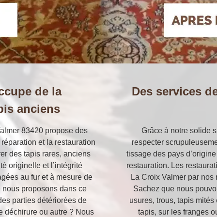
occupe de la
Des services de
pis anciens
 Valmer 83420 propose des
Grâce à notre solide
réparation et la restauration
respecter scrupuleusemen
er des tapis rares, anciens
tissage des pays d’origine 
 originelle et l’intégrité
restauration. Les restaurat
gées au fur et à mesure de
La Croix Valmer par nos re
e nous proposons dans ce
Sachez que nous pouvon
des parties détériorées de
usures, trous, tapis mités 
, de déchirure ou autre ? Nous
tapis, sur les franges o