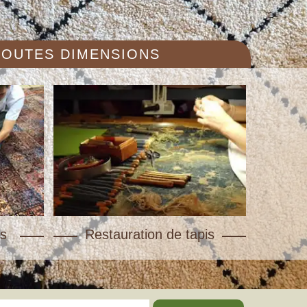
 TOUTES DIMENSIONS
s
Restauration de tapis