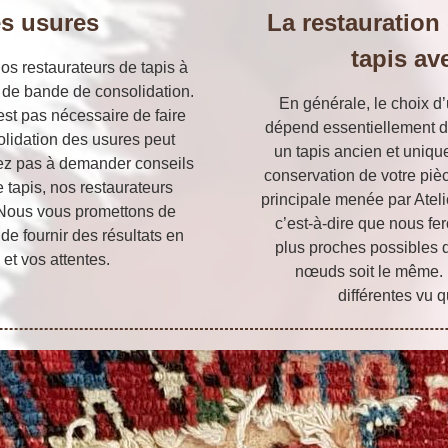
es usures
La restauration
tapis av
nos restaurateurs de tapis à
 de bande de consolidation.
En générale, le choix d
’est pas nécessaire de faire
dépend essentiellement de 
olidation des usures peut
un tapis ancien et uniqu
itez pas à demander conseils
conservation de votre pièce
e tapis, nos restaurateurs
principale menée par Atelie
 Nous vous promettons de
c’est-à-dire que nous fe
de fournir des résultats en
plus proches possibles d
et vos attentes.
nœuds soit le même. 
différentes vu q