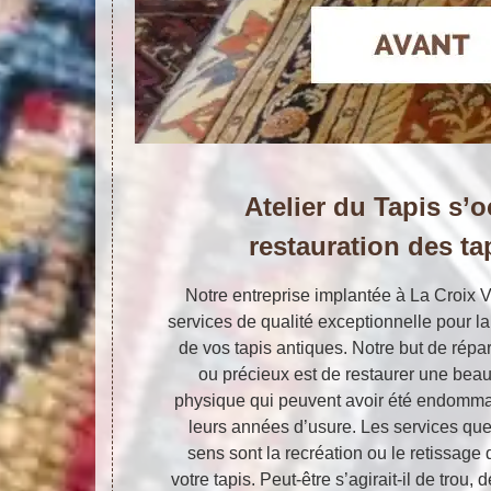
Atelier du Tapis s’
restauration des ta
Notre entreprise implantée à La Croix
services de qualité exceptionnelle pour la 
de vos tapis antiques. Notre but de répar
ou précieux est de restaurer une beauté
physique qui peuvent avoir été endomma
leurs années d’usure. Les services qu
sens sont la recréation ou le retissage 
votre tapis. Peut-être s’agirait-il de trou