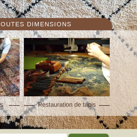
 TOUTES DIMENSIONS
s
Restauration de tapis