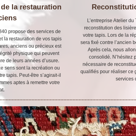
de la restauration
Reconstitutio
ciens
L’entreprise Atelier du
reconstitution des lisiè
9840 propose des services de
votre tapis. Lors de la ré
t la restauration de vos tapis
sera fixé contre l’ancien bo
ares, anciens ou précieux est
Après cela, nous allon
ntégrité physique qui peuvent
consolidé. N’hésitez p
re de leurs années d’usure.
nécessaire de reconstitu
 sens sont la recréation ou
qualifiés pour réaliser c
e tapis. Peut-être s’agirait-il
services 
ommes aptes à remettre votre
at.