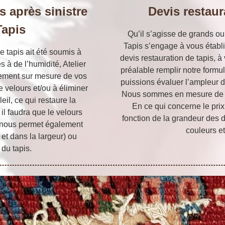
s après sinistre
Devis restaur
Tapis
Qu’il s’agisse de grands ou 
Tapis s’engage à vous établ
 tapis ait été soumis à
devis restauration de tapis, à
 à de l’humidité, Atelier
préalable remplir notre form
itement sur mesure de vos
puissions évaluer l’ampleur de
le velours et/ou à éliminer
Nous sommes en mesure de d
il, ce qui restaure la
En ce qui concerne le prix
 il faudra que le velours
fonction de la grandeur des d
e nous permet également
couleurs et
 et dans la largeur) ou
 du tapis.