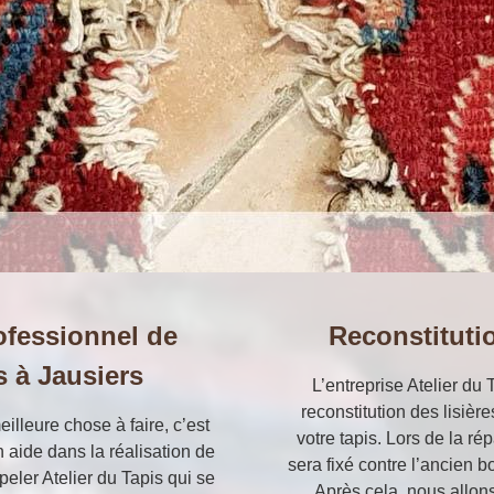
ofessionnel de
Reconstitutio
s à Jausiers
L’entreprise Atelier du 
reconstitution des lisièr
illeure chose à faire, c’est
votre tapis. Lors de la ré
n aide dans la réalisation de
sera fixé contre l’ancien bo
peler Atelier du Tapis qui se
Après cela, nous allon