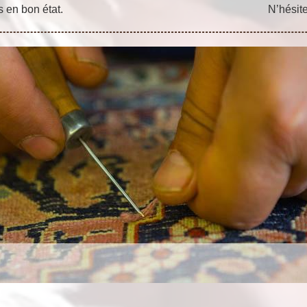
s en bon état.
N’hésit