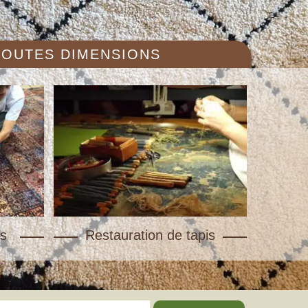
 TOUTES DIMENSIONS
s
Restauration de tapis