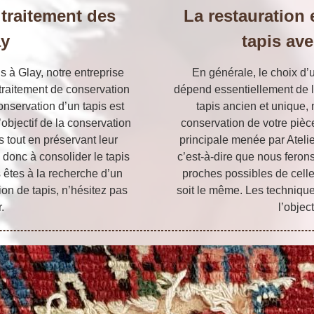
 traitement des
La restauration 
ay
tapis ave
s à Glay, notre entreprise
En générale, le choix d’
 traitement de conservation
dépend essentiellement de la
conservation d’un tapis est
tapis ancien et unique,
’objectif de la conservation
conservation de votre pièce.
s tout en préservant leur
principale menée par Atelier
a donc à consolider le tapis
c’est-à-dire que nous ferons
s êtes à la recherche d’un
proches possibles de cell
on de tapis, n’hésitez pas
soit le même. Les technique
.
l’objec