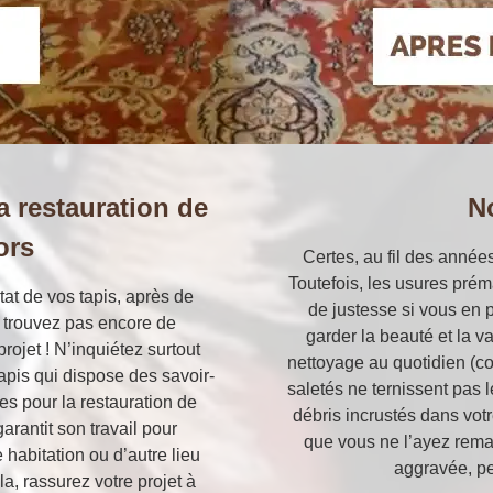
la restauration de
N
ors
Certes, au fil des années
Toutefois, les usures prém
tat de vos tapis, après de
de justesse si vous en p
 trouvez pas encore de
garder la beauté et la v
rojet ! N’inquiétez surtout
nettoyage au quotidien (co
apis qui dispose des savoir-
saletés ne ternissent pas 
es pour la restauration de
débris incrustés dans votr
garantit son travail pour
que vous ne l’ayez remar
e habitation ou d’autre lieu
aggravée, pe
a, rassurez votre projet à