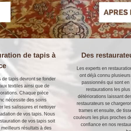
ration de tapis à
Des restaurate
ce
Les experts en restauration
ont déjà connu plusieurs
s de tapis devront se fonder
passionnés qui sont en
ux textiles ainsi que de
restaurations les plus
ériorations. Chaque pièce
détériorations laissant de
onc nécessite des soins
restaurateurs se chargeron
r les salissures et nettoyer
trames et ensuite, de tiss
radation de vos tapis. Nous
couleurs les plus proches de
tauration de vos tapis soit
confiance en nos restaur
meilleurs résultats à des