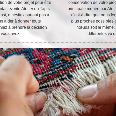
ion de votre projet pour être
conservation de votre pièce
ontactez vite Atelier du Tapis
principale menée par Atelie
nsi, n’hésitez surtout pas à
c’est-à-dire que nous fe
us aider à donner toute
plus proches possibles d
hiez à prendre la décision
nœuds soit le même. 
e vous avez.
différentes vu q