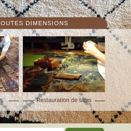
 TOUTES DIMENSIONS
s
Restauration de tapis