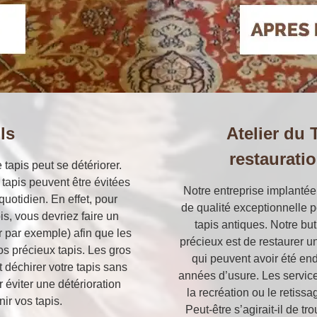
ls
Atelier du 
restaurati
 tapis peut se détériorer.
 tapis peuvent être évitées
Notre entreprise implanté
uotidien. En effet, pour
de qualité exceptionnelle p
is, vous devriez faire un
tapis antiques. Notre but
r par exemple) afin que les
précieux est de restaurer un
os précieux tapis. Les gros
qui peuvent avoir été e
 déchirer votre tapis sans
années d’usure. Les servic
 éviter une détérioration
la recréation ou le retissa
ir vos tapis.
Peut-être s’agirait-il de 