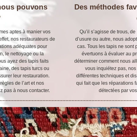
 nous pouvons
Des méthodes fav
?
mmes aptes à manier vos
Qu’il s’agisse de trous, de
ffet, nos restaurateurs de
d’usure ou autre, nous ado
mations adéquates pour
cas. Tous les tapis ne sont
n, le nettoyage ou la
évertuons à évaluer au p
ous ayez des tapis faits
déterminer comment nous allo
aine, des tapis turcs ou
vous inquiétez pas, nos 
urer leur restauration.
différentes techniques et d
règles de l’art et nos
qui fait que les réparations
ez pas à nous contacter.
détectées par vos