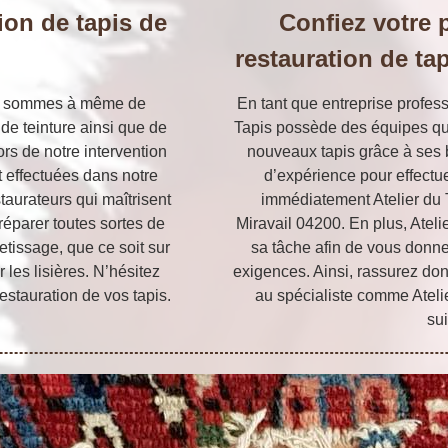
ion de tapis de
Confiez votre p
restauration de ta
ous sommes à même de
En tant que entreprise profess
e teinture ainsi que de
Tapis possède des équipes qua
ors de notre intervention
nouveaux tapis grâce à ses
t effectuées dans notre
d’expérience pour effectuer
taurateurs qui maîtrisent
immédiatement Atelier du 
réparer toutes sortes de
Miravail 04200. En plus, Atelie
etissage, que ce soit sur
sa tâche afin de vous donne
r les lisières. N’hésitez
exigences. Ainsi, rassurez donc
estauration de vos tapis.
au spécialiste comme Atelier
su