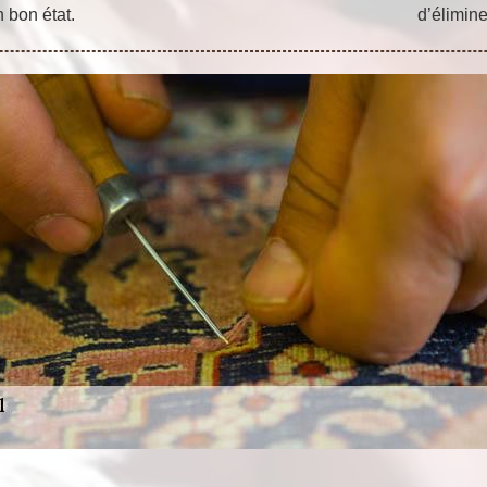
n bon état.
d’élimine