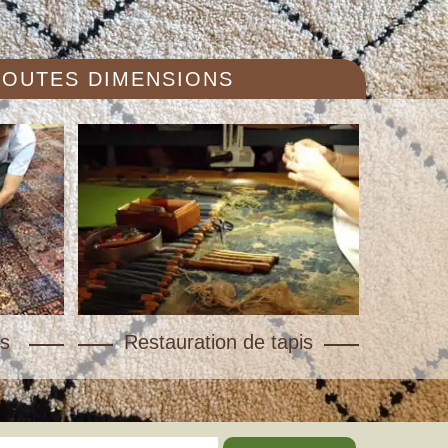
 TOUTES DIMENSIONS
s
Restauration de tapis