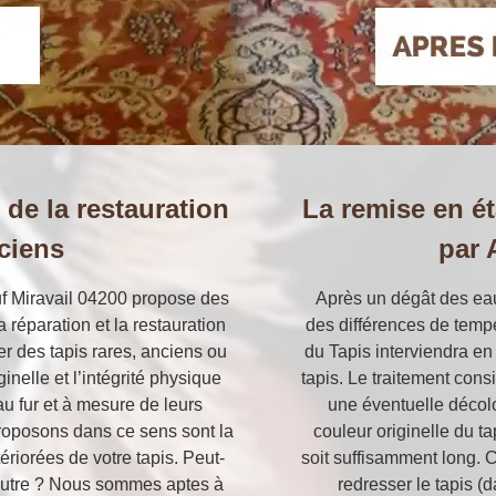
 de la restauration
La remise en ét
ciens
par 
f Miravail 04200 propose des
Après un dégât des eau
 réparation et la restauration
des différences de tempé
er des tapis rares, anciens ou
du Tapis interviendra en
inelle et l’intégrité physique
tapis. Le traitement consi
 fur et à mesure de leurs
une éventuelle décolo
roposons dans ce sens sont la
couleur originelle du ta
ériorées de votre tapis. Peut-
soit suffisamment long.
u autre ? Nous sommes aptes à
redresser le tapis (