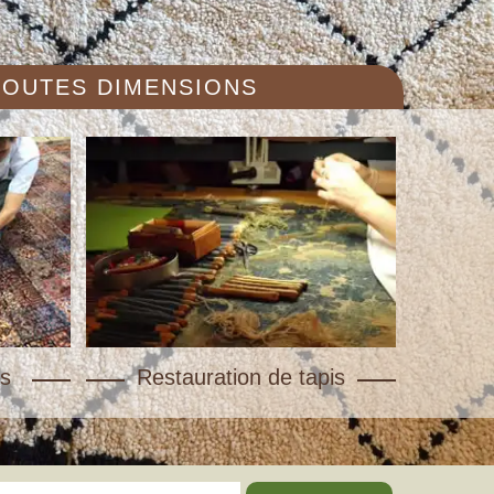
 TOUTES DIMENSIONS
s
Restauration de tapis