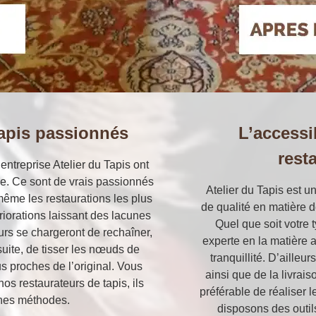
tapis passionnés
L’accessib
rest
’entreprise Atelier du Tapis ont
e. Ce sont de vrais passionnés
Atelier du Tapis est 
ême les restaurations les plus
de qualité en matière d
ériorations laissant des lacunes
Quel que soit votre 
eurs se chargeront de rechaîner,
experte en la matière 
suite, de tisser les nœuds de
tranquillité. D’aille
lus proches de l’original. Vous
ainsi que de la livrais
os restaurateurs de tapis, ils
préférable de réaliser l
nnes méthodes.
disposons des outil