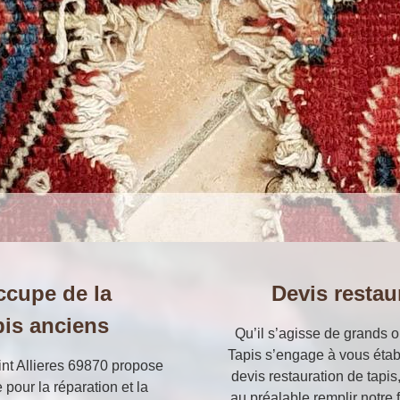
occupe de la
Devis restau
pis anciens
Qu’il s’agisse de grands ou
Tapis s’engage à vous étab
nt Allieres 69870 propose
devis restauration de tapis
 pour la réparation et la
au préalable remplir notre