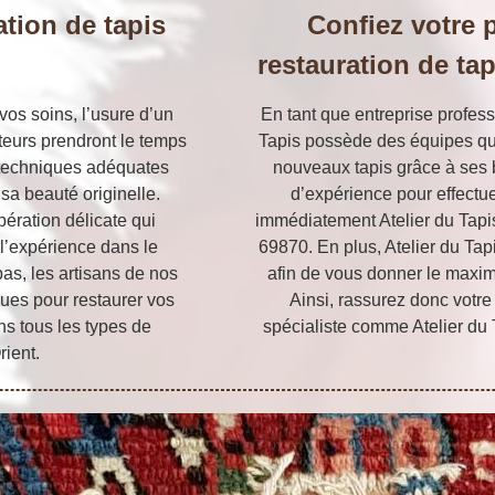
ation de tapis
Confiez votre p
restauration de ta
vos soins, l’usure d’un
En tant que entreprise profess
ateurs prendront le temps
Tapis possède des équipes qua
s techniques adéquates
nouveaux tapis grâce à ses
 sa beauté originelle.
d’expérience pour effectuer
pération délicate qui
immédiatement Atelier du Tapi
 l’expérience dans le
69870. En plus, Atelier du Tapi
as, les artisans de nos
afin de vous donner le maxim
ques pour restaurer vos
Ainsi, rassurez donc votre 
ns tous les types de
spécialiste comme Atelier du Ta
rient.