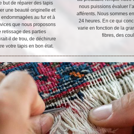
e but de réparer des tapis
nous puissions évaluer l’
er une beauté originelle et
afférents. Nous sommes en
té endommagées au fur et à
24 heures. En ce qui conce
rvices que nous proposons
varie en fonction de la gra
e retissage des parties
fibres, des coul
rait-il de trou, de déchirure
 votre tapis en bon état.