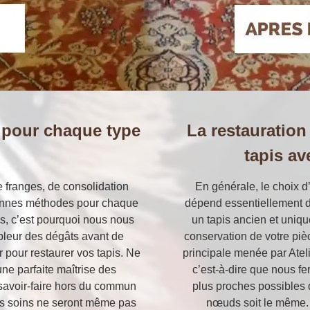
 pour chaque type
La restauration
tapis av
e franges, de consolidation
En générale, le choix d
bonnes méthodes pour chaque
dépend essentiellement de
es, c’est pourquoi nous nous
un tapis ancien et uniqu
pleur des dégâts avant de
conservation de votre pièc
pour restaurer vos tapis. Ne
principale menée par Ateli
ne parfaite maîtrise des
c’est-à-dire que nous fe
 savoir-faire hors du commun
plus proches possibles d
eurs soins ne seront même pas
nœuds soit le même. 