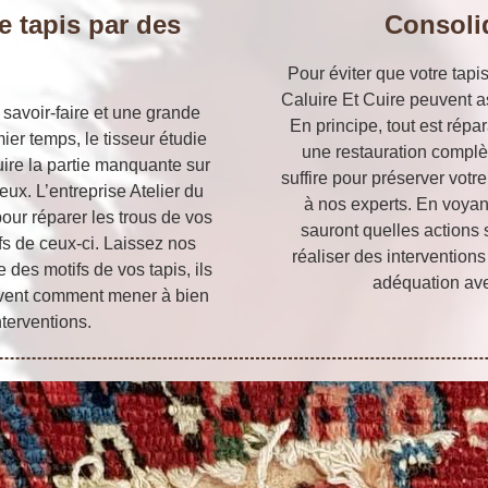
e tapis par des
Consoli
Pour éviter que votre tapi
Caluire Et Cuire peuvent a
 savoir-faire et une grande
En principe, tout est répa
ier temps, le tisseur étudie
une restauration complè
uire la partie manquante sur
suffire pour préserver votr
ux. L’entreprise Atelier du
à nos experts. En voyant
our réparer les trous de vos
sauront quelles actions
fs de ceux-ci. Laissez nos
réaliser des interventions
 des motifs de vos tapis, ils
adéquation ave
 savent comment mener à bien
nterventions.